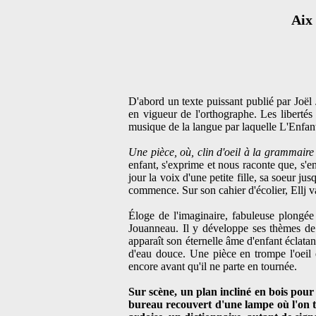
Aix 
D'abord un texte puissant publié par Joë
en vigueur de l'orthographe. Les libertés 
musique de la langue par laquelle L'Enfant 
Une pièce, où, clin d'oeil à la grammaire
enfant, s'exprime et nous raconte que, s'e
jour la voix d'une petite fille, sa soeur j
commence. Sur son cahier d'écolier, Ellj va
Éloge de l'imaginaire, fabuleuse plongée
Jouanneau. Il y développe ses thèmes de p
apparaît son éternelle âme d'enfant éclata
d'eau douce. Une pièce en trompe l'oeil 
encore avant qu'il ne parte en tournée.
Sur scène, un plan incliné en bois pour 
bureau recouvert d'une lampe où l'on tr