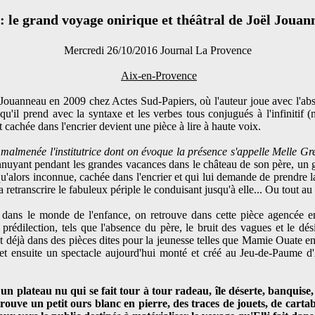
: le grand voyage onirique et théâtral de Joël Joua
Mercredi 26/10/2016 Journal La Provence
Aix-en-Provence
l Jouanneau en 2009 chez Actes Sud-Papiers, où l'auteur joue avec l'ab
qu'il prend avec la syntaxe et les verbes tous conjugués à l'infinitif (
cachée dans l'encrier devient une pièce à lire à haute voix.
 malmenée l'institutrice dont on évoque la présence s'appelle Melle Gr
nnuyant pendant les grandes vacances dans le château de son père, un g
usqu'alors inconnue, cachée dans l'encrier et qui lui demande de prendre l
 retranscrire le fabuleux périple le conduisant jusqu'à elle... Ou tout a
 dans le monde de l'enfance, on retrouve dans cette pièce agencée en
rédilection, tels que l'absence du père, le bruit des vagues et le dési
nt déjà dans des pièces dites pour la jeunesse telles que Mamie Ouate 
et ensuite un spectacle aujourd'hui monté et créé au Jeu-de-Paume d'
un plateau nu qui se fait tour à tour radeau, île déserte, banquise
ouve un petit ours blanc en pierre, des traces de jouets, de cartab