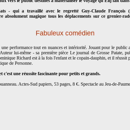
ux vers le public destinés à matérialiser le voyage qu'Ellj fait dans 
s - qui a travaillé avec le regretté Guy-Claude François (
re absolument magique tous les déplacements sur ce grenier-rad
Fabuleux comédien
une performance tout en nuances et intériorité. Jouant pour le public a
e. Auteur lui-même - sa première pièce Le journal de Grosse Patate, 
ominique Richard est à la fois l'enfant et le copain-dauphin, et il réussit
tique de Personne.
et c'est une réussite fascinante pour petits et grands.
Jouanneau. Actes-Sud papiers, 53 pages, 8 €. Spectacle au Jeu-de-Paume 