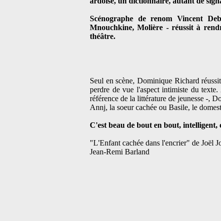
ardoise, un dictionnaire, autant de signa
Scénographe de renom Vincent Debat
Mnouchkine, Molière - réussit à rend
théâtre.
Seul en scène, Dominique Richard réussit 
perdre de vue l'aspect intimiste du text
référence de la littérature de jeunesse -, D
Annj, la soeur cachée ou Basile, le domes
C'est beau de bout en bout, intelligent, 
"L'Enfant cachée dans l'encrier" de Joël 
Jean-Remi Barland