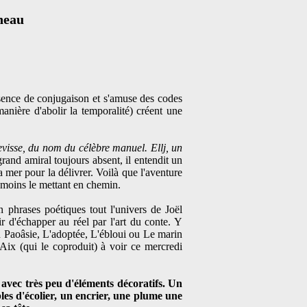
nneau
sence de conjugaison et s'amuse des codes
manière d'abolir la temporalité) créent une
evisse, du nom du célèbre manuel. Ellj, un
rand amiral toujours absent, il entendit un
a mer pour la délivrer. Voilà que l'aventure
u moins le mettant en chemin.
 phrases poétiques tout l'univers de Joël
r d'échapper au réel par l'art du conte. Y
en Paoâsie, L'adoptée, L'ébloui ou Le marin
Aix (qui le coproduit) à voir ce mercredi
, avec très peu d'éléments décoratifs. Un
les d'écolier, un encrier, une plume une